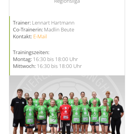
Regionsliga
Liga Grundschule
Trainer:
Lennart Hartmann
Co-Trainerin:
Madlin Beute
Sponsoren
Kontakt:
E-Mail
Trainingszeiten:
Kontakt
Montag:
16:30 bis 18:00 Uhr
Mittwoch:
16:30 bis 18:00 Uhr