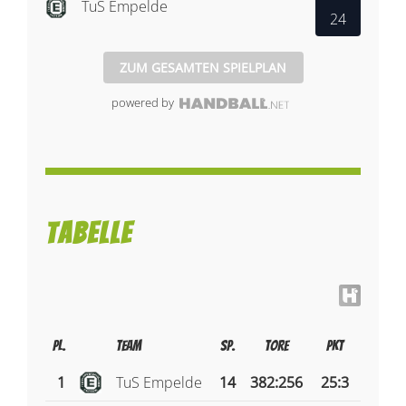
TuS Empelde
24
ZUM GESAMTEN SPIELPLAN
powered by
Tabelle
Pl.
Team
Sp.
Tore
PKT
1
TuS Empelde
14
382
:
256
25:3