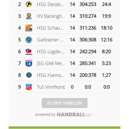
2
HSG Deister Süntel
14
304
:
253
24:4
3
HV Barsinghausen
14
310
:
274
19:9
4
HSG Schaumburg-Nord
14
311
:
236
18:10
5
Garbsener SC
14
306
:
308
12:16
6
HSG Lügde-Bad Pyrmont e.V.
14
242
:
294
8:20
7
JSG GIW Meerhandball
14
285
:
341
5:23
8
HSG Hannover-West
14
200
:
378
1:27
9
TuS Vinnhorst
0
0
:
0
0:0
ZU DEN TABELLEN
powered by