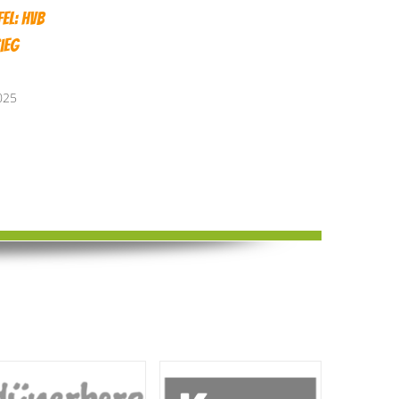
Spielausfall unserer 1.
Dramatisches
el: HVB
Herren
Oberligaduell: Deister
ieg
19. Dezember 2025
Sieben unterliegt
Lehrte hauchdünn mit
025
34:33 – nächstes
Heimspiel am 28.09 um
17:00 Uhr
24. September 2025