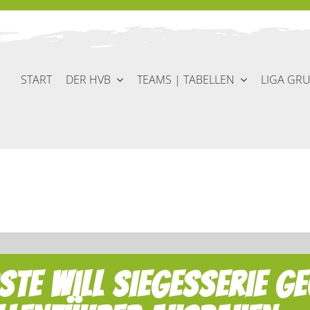
START
DER HVB
TEAMS | TABELLEN
LIGA GR
STE will Siegesserie g