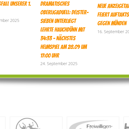
sfall unserer 1.
Dramatisches
neue Anzeigetaf
Oberligaduell: Deister-
feiert Auftakts
ember 2025
Sieben unterliegt
gegen Münden
Lehrte hauchdünn mit
16. September 2
34:33 – nächstes
Heimspiel am 28.09 um
17:00 Uhr
24. September 2025